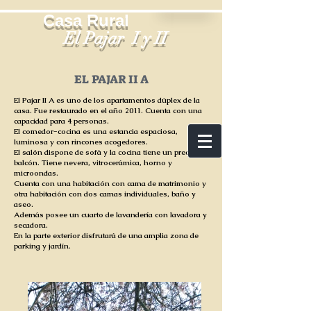
Casa Rural
El Pajar I y II
EL PAJAR II A
El Pajar II A es uno de los apartamentos
dúplex
de la
casa. Fue restaurado en el año 2011. Cuenta con una
capacidad para 4 personas.
El comedor-cocina es una estancia espaciosa,
luminosa y con rincones acogedores.
El salón dispone de
sofá
y la cocina tiene un precioso
balcón. Tiene nevera,
vitrocerámica
, horno y
microondas.
Cuenta con una habitación con cama de matrimonio y
otra habitación con dos camas individuales, baño y
aseo.
Además posee un cuarto de
lavandería
con lavadora y
secadora.
En la parte exterior disfrutará de una amplia zona de
parking y jardín.