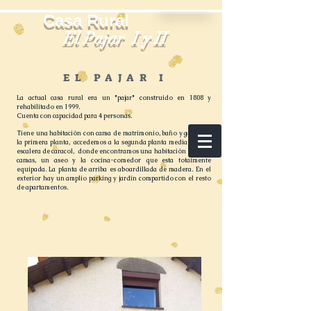
Casa Rural
El Pajar I y II
EL PAJAR I
La actual casa rural era un "pajar" construido en 1808 y
rehabilitado en 1999.
Cuenta con capacidad para 4 personas.
Tiene una habitación con cama de matrimonio, baño y garaje en
la primera planta, accedemos a la segunda planta mediante una
escalera de caracol, donde encontramos una habitación con dos
camas, un aseo y la cocina-comedor que esta totalmente
equipada.
La planta de arriba es aboardillada de madera. En el
exterior hay un amplio parking y jardín compartido con el resto
de apartamentos.